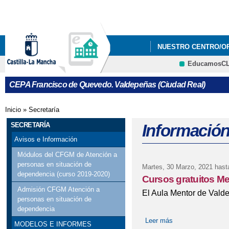
Pa
co
pri
NUESTRO CENTRO/O
EducamosC
QUÉ HACEMOS
I
CEPA Francisco de Quevedo. Valdepeñas (Ciudad Real)
Inicio
»
Secretaría
Se encuentra usted aquí
SECRETARÍA
Información
Avisos e Información
Módulos del CFGM de Atención a
personas en situación de
Martes, 30 Marzo, 2021
hast
dependencia (curso 2019-2020)
Cursos gratuitos Me
Admisión CFGM Atención a
El Aula Mentor de Valde
personas en situación de
dependencia
Leer más
sobre Cursos gratu
MODELOS E INFORMES