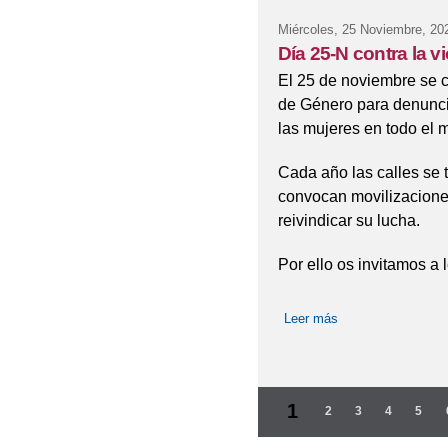
Miércoles, 25 Noviembre, 20
Día 25-N contra la v
El 25 de noviembre se ce
de Género para denuncia
las mujeres en todo el
Cada año las calles se 
convocan movilizaciones
reivindicar su lucha.
Por ello os invitamos a l
Leer más
sobre Día 25-N con
Páginas
1
2
3
4
5